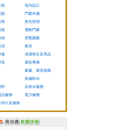
工程
室內設計
配鎖
門窗外牆
建商
燈光照明
線路
電動門窗
修繕
景觀園藝
衛浴
家具
整修
清潔衛生及用品
營造
廣告事務
窗簾、寢具裝飾
抓漏防水
燃料
自來水服務
通訊服務
電力服務
產仲介及服務