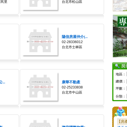
三民里
台北市松山區
陽信房屋仲介(...
02-28336012
台北市士林區
地區：
總價：
..
康華不動產
02-25233838
坪數：
台北市中山區
分類：
【房