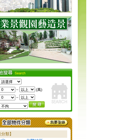
~
(萬)
~
產分類】