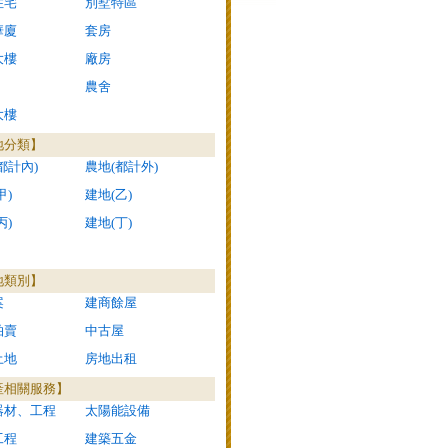
住宅
別墅特區
華廈
套房
大樓
廠房
農舍
大樓
地分類】
都計內)
農地(都計外)
甲)
建地(乙)
丙)
建地(丁)
地類別】
案
建商餘屋
拍賣
中古屋
土地
房地出租
產相關服務】
器材、工程
太陽能設備
工程
建築五金