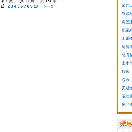
 1 頁 ， 共 11 頁 ， 共 131 筆
鑿井
【
1
】
2
3
4
5
6
7
8
9
10
下一頁
刻印
房屋
配電
水電
廚房
裝潢
土木
搬家
包通
瓦斯
電信
房地