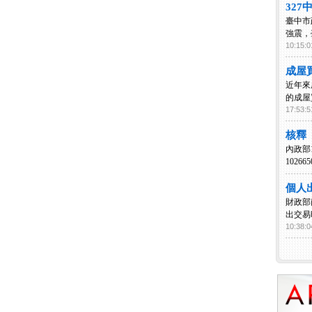
327
臺中市
強震，
10:15:0
成屋
近年來
的成屋
17:53:5
核釋「
內政部
10266
個人
財政部
出交易
10:38:0