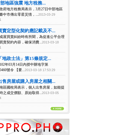
中部地區強震 地方稅務...
政府地方稅務局表示，3月27日中部地區
臺中市傳出零星災情，...
2013-03-29
1
買賣定型化契約應記載及不...
成屋買賣糾紛時有所聞，為促進公平合理
買賣契約內容，確保消費...
2013-03-18
1
地政士法」第15條規定...
102年03月14日內授中辦地字第
50460號令 【要...
2013-03-18 17:53:29
出售房屋或購入房屋之相關...
南區國稅局表示，個人出售房屋，如能提
時之成交價額、原始取得...
2013-03-05
4