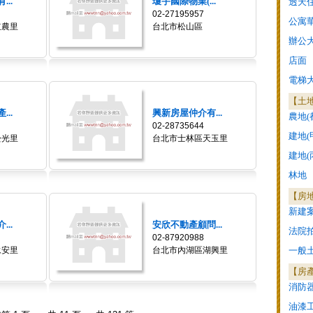
..
瓊宇國際物業(...
透天
02-27195957
公寓
立農里
台北市松山區
辦公
店面
電梯
【土
..
興新房屋仲介有...
農地(
02-28735644
建地(
松光里
台北市士林區天玉里
建地(
林地
【房
新建
..
安欣不動產顧問...
法院
02-87920988
永安里
台北市內湖區湖興里
一般
【房
消防
油漆